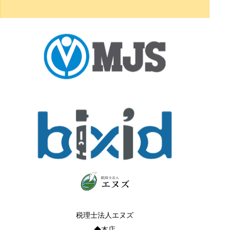
税理士法人エヌズ
◆本店