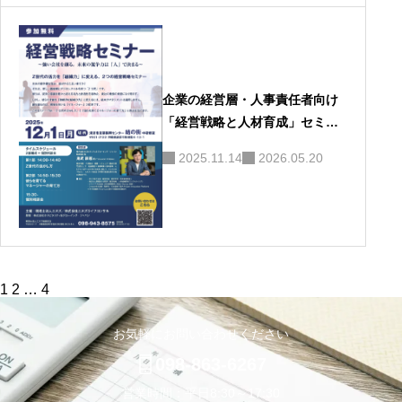
企業の経営層・人事責任者向け
「経営戦略と人材育成」セミナ
ー案内
2025.11.14
2026.05.20
投
1
2
…
4
稿
の
ペ
お気軽にお問い合わせください
ー
ジ
098-863-6267
送
り
営業時間：平日8:30～17:30